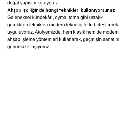
doğal yapısını koruyoruz
Ahşap işçiliğinde hangi teknikleri kullanıyorsunuz
Geleneksel kündekâri, oyma, torna gibi ustalık
gerektiren teknikleri modern teknolojilerle birleştirerek
uyguluyoruz. Atölyemizde, hem klasik hem de modern
ahşap işleme yöntemleri kullanarak, geçmişin sanatını
günümüze taşıyoruz
Bize Ulaşın
Saray Mahallesi 10. Cadde No: 35 Kahramankazan /
ANKARA – TÜRKİYE
+90 (312) 348 28 02
+90 (312) 348 67 77