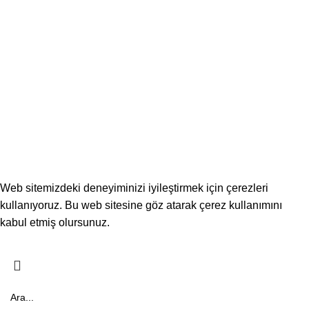
Mimber
Mihrap
Kürsü
Mahfil Korkuluklar
Müezzin Mahfili
Duvar Lambiri
© 2024
TEYAŞ Ahşap Hizmetleri
- Her Hakkı Saklıdır.
Rihem NET
Web sitemizdeki deneyiminizi iyileştirmek için çerezleri
kullanıyoruz. Bu web sitesine göz atarak çerez kullanımını
kabul etmiş olursunuz.
Anladım